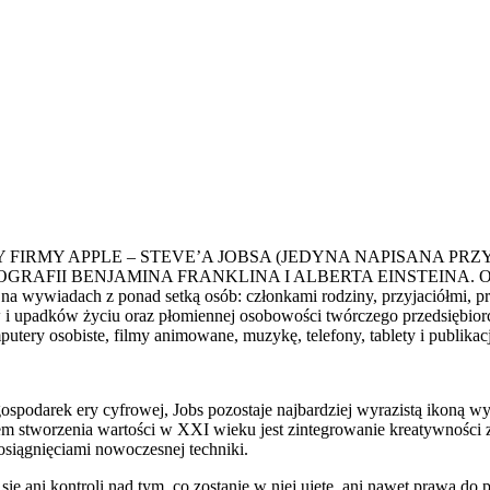
IRMY APPLE – STEVE’A JOBSA (JEDYNA NAPISANA PRZ
 BENJAMINA FRANKLINA I ALBERTA EINSTEINA. Opierając 
a wywiadach z ponad setką osób: członkami rodziny, przyjaciółmi, p
w i upadków życiu oraz płomiennej osobowości twórczego przedsiębior
utery osobiste, filmy animowane, muzykę, telefony, tablety i publikac
podarek ery cyfrowej, Jobs pozostaje najbardziej wyrazistą ikoną wyn
 stworzenia wartości w XXI wieku jest zintegrowanie kreatywności z t
osiągnięciami nowoczesnej techniki.
ię ani kontroli nad tym, co zostanie w niej ujęte, ani nawet prawa do