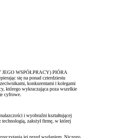
Y JEGO WSPÓŁPRACY) PIÓRA
się na ponad czterdziestu
rzeciwnikami, konkurentami i kolegami
cy, którego wykraczająca poza wszelkie
je cyfrowe.
alazczości i wyobraźni kształtującej
echnologią, założył firmę, w której
 przeczytania jej przed wydaniem. Niczego