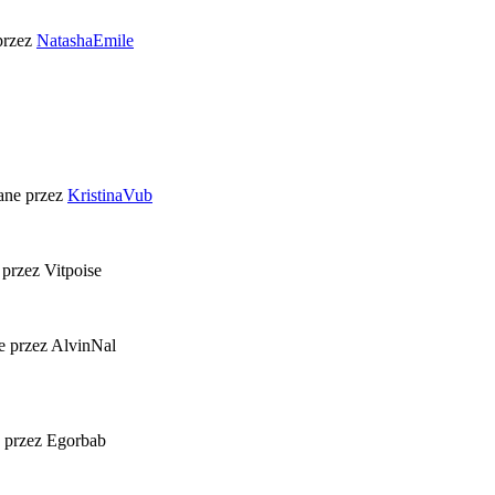
przez
NatashaEmile
ane przez
KristinaVub
 przez Vitpoise
e przez AlvinNal
 przez Egorbab