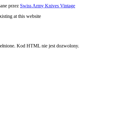
sane przez
Swiss Army Knives Vintage
xiѕting at this websitе
pełnione. Kod HTML nie jest dozwolony.