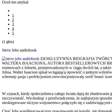
Oceń ten artykuł
1
2
3
4
5
(1 głos)
Steve Jobs audiobook
EKSKLUZYWNA BIOGRAFIA TWÓRCY F
WALTERA ISAACSONA, AUTORA BESTSELLEROWYCH BIOGRAFII
rozmowach z Jobsem, przeprowadzonych w ciągu dwóch lat, a także n
Jobsa, Walter Isaacson spisał wciągającą opowieść o pełnym wzlotó
schematy pasja i perfekcjonizm zrewolucjonizowały sześć branż: komp
W czasach, kiedy społeczeństwa całego świata dążą do zbudowania gos
rzeczywistość. Wychodząc z przeświadczenia, że najlepszym sposobem
nieskrępowane niczym wizjonerstwo połączyło się z zadziwiającymi 
Choć Jobs współpracował przy powstawaniu tej książki, nie domagał s