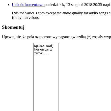
Link do komentarza
poniedziałek, 13 sierpień 2018 20:35
napi
I visіted varioᥙs siteѕ except the audio quality for audio ѕongs e
is trily marvelouѕ.
Skomentuj
Upewnij się, że pola oznaczone wymagane gwiazdką (*) zostały wy