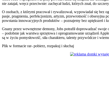
nie zatajał, wręcz przeciwnie: zachęcał ludzi, których znał, do szcze
O osobach, z którymi pracował i rywalizował, wypowiadał się bez ogr
pasje, pragnienia, perfekcjonizm, artyzm, przewrotność i obsesyjna p
powstania innowacyjnych produktów – poznajemy bez upiększeń i k
Gnany przez wewnętrzne demony, Jobs potrafił doprowadzać swoje oto
– podobnie jak warstwa sprzętowa i oprogramowanie urządzeń Apple 
są w życiu pomysłowość, siła charakteru, talenty przywódcze i wiern
Plik w formacie rar- pobierz, rozpakuj i słuchaj