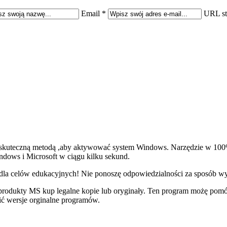
Email *
URL st
j skuteczną metodą ,aby aktywować system Windows. Narzędzie w 100
ndows i Microsoft w ciągu kilku sekund.
dla celów edukacyjnych! Nie ponoszę odpowiedzialności za sposób wyk
sz produkty MS kup legalne kopie lub oryginały. Ten program możę pomó
ić wersje orginalne programów.