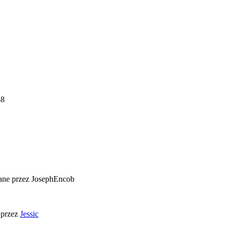
48
ane przez JosephEncob
 przez
Jessic