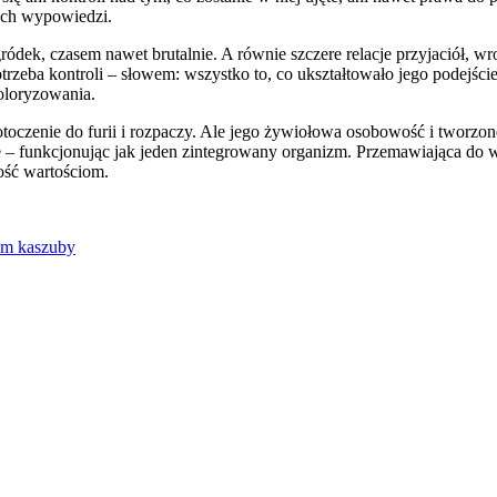
rych wypowiedzi.
ódek, czasem nawet brutalnie. A równie szczere relacje przyjaciół, w
otrzeba kontroli – słowem: wszystko to, co ukształtowało jego podejśc
oloryzowania.
czenie do furii i rozpaczy. Ale jego żywiołowa osobowość i tworzone
– funkcjonując jak jeden zintegrowany organizm. Przemawiająca do wy
ość wartościom.