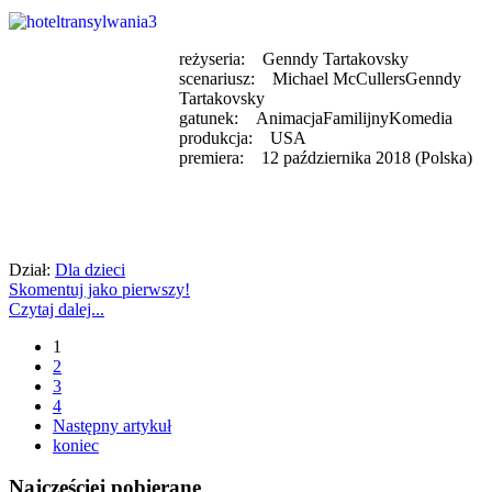
reżyseria: Genndy Tartakovsky
scenariusz: Michael McCullersGenndy
Tartakovsky
gatunek: AnimacjaFamilijnyKomedia
produkcja: USA
premiera: 12 października 2018 (Polska)
Dział:
Dla dzieci
Skomentuj jako pierwszy!
Czytaj dalej...
1
2
3
4
Następny artykuł
koniec
Najcześciej pobierane