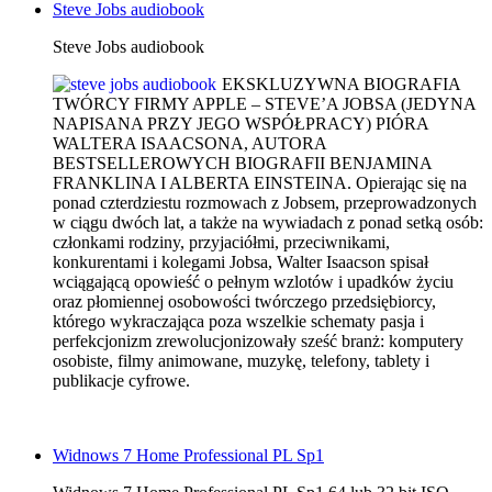
Steve Jobs audiobook
Steve Jobs audiobook
EKSKLUZYWNA BIOGRAFIA
TWÓRCY FIRMY APPLE – STEVE’A JOBSA (JEDYNA
NAPISANA PRZY JEGO WSPÓŁPRACY) PIÓRA
WALTERA ISAACSONA, AUTORA
BESTSELLEROWYCH BIOGRAFII BENJAMINA
FRANKLINA I ALBERTA EINSTEINA. Opierając się na
ponad czterdziestu rozmowach z Jobsem, przeprowadzonych
w ciągu dwóch lat, a także na wywiadach z ponad setką osób:
członkami rodziny, przyjaciółmi, przeciwnikami,
konkurentami i kolegami Jobsa, Walter Isaacson spisał
wciągającą opowieść o pełnym wzlotów i upadków życiu
oraz płomiennej osobowości twórczego przedsiębiorcy,
którego wykraczająca poza wszelkie schematy pasja i
perfekcjonizm zrewolucjonizowały sześć branż: komputery
osobiste, filmy animowane, muzykę, telefony, tablety i
publikacje cyfrowe.
Widnows 7 Home Professional PL Sp1