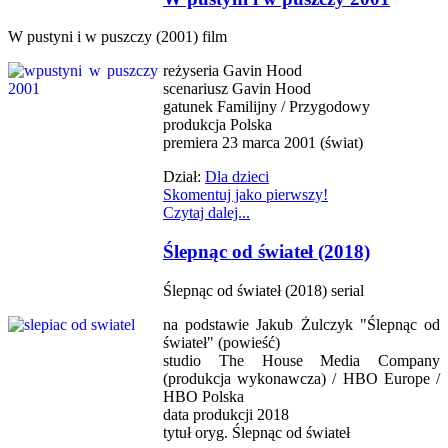
W pustyni i w puszczy (2001) film
reżyseria Gavin Hood
scenariusz Gavin Hood
gatunek Familijny / Przygodowy
produkcja Polska
premiera 23 marca 2001 (świat)
Dział:
Dla dzieci
Skomentuj jako pierwszy!
Czytaj dalej...
Ślepnąc od świateł (2018)
Ślepnąc od świateł (2018) serial
na podstawie Jakub Żulczyk "Ślepnąc od
świateł" (powieść)
studio The House Media Company
(produkcja wykonawcza) / HBO Europe /
HBO Polska
data produkcji 2018
tytuł oryg. Ślepnąc od świateł