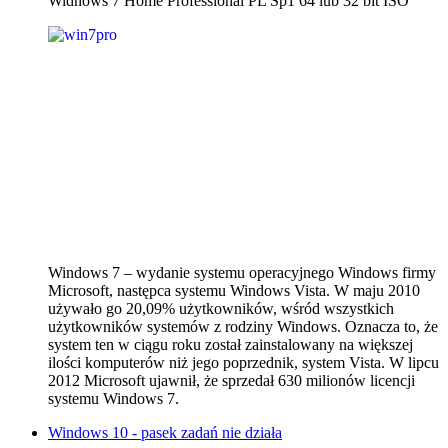
Widnows 7 Home Professional PL Sp1 64 lub 32 bit ISO
Windows 7 – wydanie systemu operacyjnego Windows firmy
Microsoft, następca systemu Windows Vista. W maju 2010
używało go 20,09% użytkowników, wśród wszystkich
użytkowników systemów z rodziny Windows. Oznacza to, że
system ten w ciągu roku został zainstalowany na większej
ilości komputerów niż jego poprzednik, system Vista. W lipcu
2012 Microsoft ujawnił, że sprzedał 630 milionów licencji
systemu Windows 7.
Windows 10 - pasek zadań nie działa