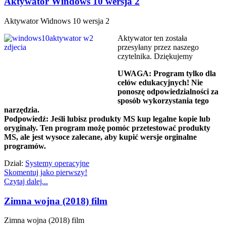
Aktywator Windows 10 wersja 2
Aktywator Widnows 10 wersja 2
Aktywator ten została
przesyłany przez naszego
czytelnika. Dziękujemy
UWAGA: Program tylko dla
celów edukacyjnych! Nie
ponoszę odpowiedzialności za
sposób wykorzystania tego
narzędzia.
Podpowiedź: Jeśli lubisz produkty MS kup legalne kopie lub
oryginały. Ten program możę pomóc przetestować produkty
MS, ale jest wysoce zalecane, aby kupić wersje orginalne
programów.
Dział:
Systemy operacyjne
Skomentuj jako pierwszy!
Czytaj dalej...
Zimna wojna (2018) film
Zimna wojna (2018) film