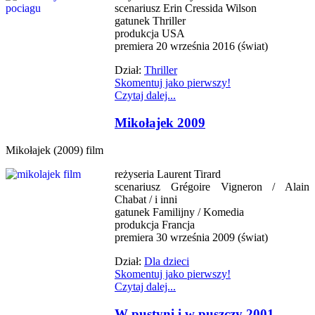
scenariusz Erin Cressida Wilson
gatunek Thriller
produkcja USA
premiera 20 września 2016 (świat)
Dział:
Thriller
Skomentuj jako pierwszy!
Czytaj dalej...
Mikołajek 2009
Mikołajek (2009) film
reżyseria Laurent Tirard
scenariusz Grégoire Vigneron / Alain
Chabat / i inni
gatunek Familijny / Komedia
produkcja Francja
premiera 30 września 2009 (świat)
Dział:
Dla dzieci
Skomentuj jako pierwszy!
Czytaj dalej...
W pustyni i w puszczy 2001