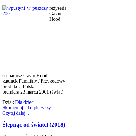
reżyseria
Gavin
Hood
scenariusz Gavin Hood
gatunek Familijny / Przygodowy
produkcja Polska
premiera 23 marca 2001 (świat)
Dział:
Dla dzieci
Skomentuj jako pierwszy!
Czytaj dalej...
Ślepnąc od świateł (2018)