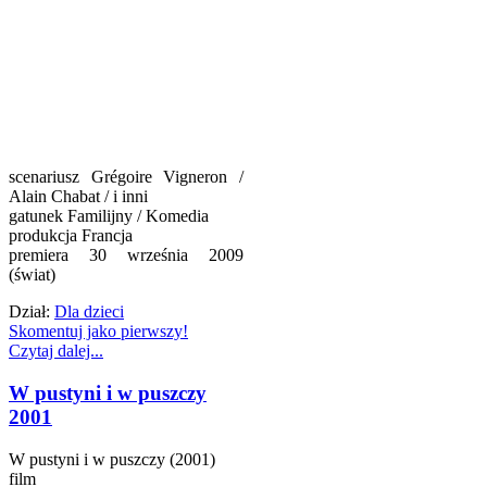
scenariusz Grégoire Vigneron /
Alain Chabat / i inni
gatunek Familijny / Komedia
produkcja Francja
premiera 30 września 2009
(świat)
Dział:
Dla dzieci
Skomentuj jako pierwszy!
Czytaj dalej...
W pustyni i w puszczy
2001
W pustyni i w puszczy (2001)
film