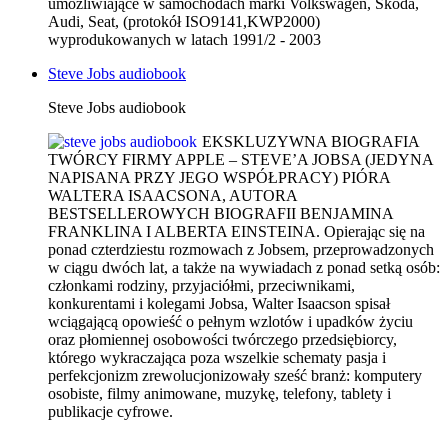
umożliwiające w samochodach marki Volkswagen, Skoda,
Audi, Seat, (protokół ISO9141,KWP2000)
wyprodukowanych w latach 1991/2 - 2003
Steve Jobs audiobook
Steve Jobs audiobook
EKSKLUZYWNA BIOGRAFIA
TWÓRCY FIRMY APPLE – STEVE’A JOBSA (JEDYNA
NAPISANA PRZY JEGO WSPÓŁPRACY) PIÓRA
WALTERA ISAACSONA, AUTORA
BESTSELLEROWYCH BIOGRAFII BENJAMINA
FRANKLINA I ALBERTA EINSTEINA. Opierając się na
ponad czterdziestu rozmowach z Jobsem, przeprowadzonych
w ciągu dwóch lat, a także na wywiadach z ponad setką osób:
członkami rodziny, przyjaciółmi, przeciwnikami,
konkurentami i kolegami Jobsa, Walter Isaacson spisał
wciągającą opowieść o pełnym wzlotów i upadków życiu
oraz płomiennej osobowości twórczego przedsiębiorcy,
którego wykraczająca poza wszelkie schematy pasja i
perfekcjonizm zrewolucjonizowały sześć branż: komputery
osobiste, filmy animowane, muzykę, telefony, tablety i
publikacje cyfrowe.