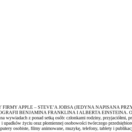
IRMY APPLE – STEVE’A JOBSA (JEDYNA NAPISANA PRZ
 BENJAMINA FRANKLINA I ALBERTA EINSTEINA. Opierając 
a wywiadach z ponad setką osób: członkami rodziny, przyjaciółmi, p
w i upadków życiu oraz płomiennej osobowości twórczego przedsiębior
utery osobiste, filmy animowane, muzykę, telefony, tablety i publikac