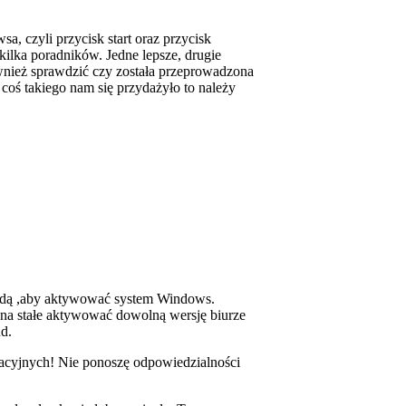
, czyli przycisk start oraz przycisk
kilka poradników. Jedne lepsze, drugie
wnież sprawdzić czy została przeprowadzona
i coś takiego nam się przydażyło to należy
todą ,aby aktywować system Windows.
na stałe aktywować dowolną wersję biurze
d.
acyjnych! Nie ponoszę odpowiedzialności