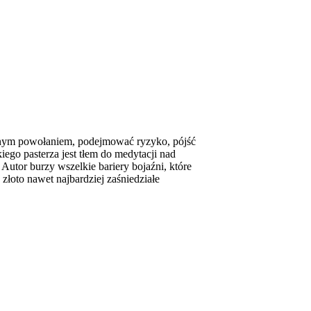
asnym powołaniem, podejmować ryzyko, pójść
go pasterza jest tłem do medytacji nad
Autor burzy wszelkie bariery bojaźni, które
złoto nawet najbardziej zaśniedziałe