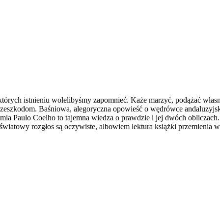
o których istnieniu wolelibyśmy zapomnieć. Każe marzyć, podążać wł
przeszkodom. Baśniowa, alegoryczna opowieść o wędrówce andaluzyjskie
mia Paulo Coelho to tajemna wiedza o prawdzie i jej dwóch obliczach. 
wiatowy rozgłos są oczywiste, albowiem lektura książki przemienia w 