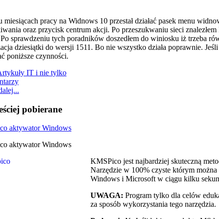
u miesiącach pracy na Widnows 10 przestał działać pasek menu widnowsa
wania oraz przycisk centrum akcji. Po przeszukwaniu sieci znalezłem 
 Po sprawdzeniu tych poradników doszedłem do winiosku iż trzeba ró
zacja dziesiątki do wersji 1511. Bo nie wszystko działa poprawnie. Jeśl
ć poniższe czynności.
rtykuły IT i nie tylko
ntarzy
alej...
eściej pobierane
o aktywator Windows
o aktywator Windows
KMSPico jest najbardziej skuteczną me
Narzędzie w 100% czyste którym można 
Windows i Microsoft w ciągu kilku sekun
UWAGA:
Program tylko dla celów eduk
za sposób wykorzystania tego narzędzia.