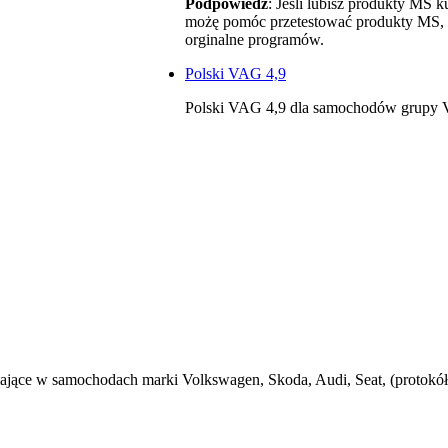
Podpowiedź
: Jeśli lubisz produkty MS k
możę pomóc przetestować produkty MS, al
orginalne programów.
Polski VAG 4,9
Polski VAG 4,9 dla samochodów grupy
iające w samochodach marki Volkswagen, Skoda, Audi, Seat, (pro