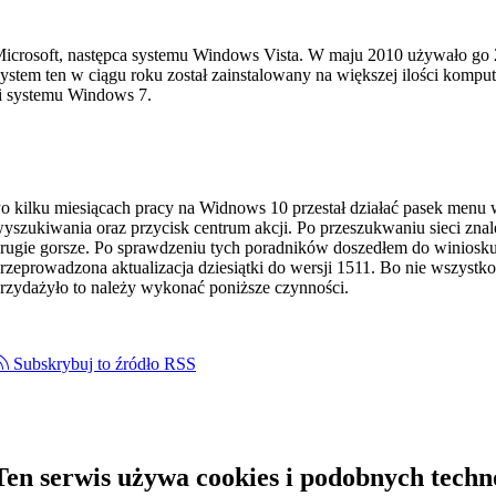
icrosoft, następca systemu Windows Vista. W maju 2010 używało go
tem ten w ciągu roku został zainstalowany na większej ilości komput
ji systemu Windows 7.
o kilku miesiącach pracy na Widnows 10 przestał działać pasek menu wi
yszukiwania oraz przycisk centrum akcji. Po przeszukwaniu sieci znal
rugie gorsze. Po sprawdzeniu tych poradników doszedłem do winiosku 
rzeprowadzona aktualizacja dziesiątki do wersji 1511. Bo nie wszystko 
rzydażyło to należy wykonać poniższe czynności.
Subskrybuj to źródło RSS
Ten serwis używa cookies i podobnych techno