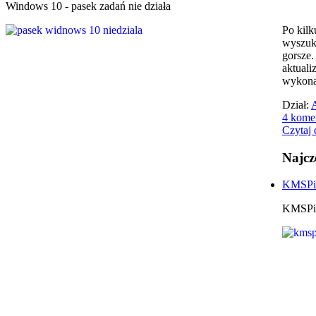
Windows 10 - pasek zadań nie działa
Po kilk
wyszuki
gorsze.
aktuali
wykona
Dział:
A
4 kome
Czytaj d
Najcz
KMSPic
KMSPic