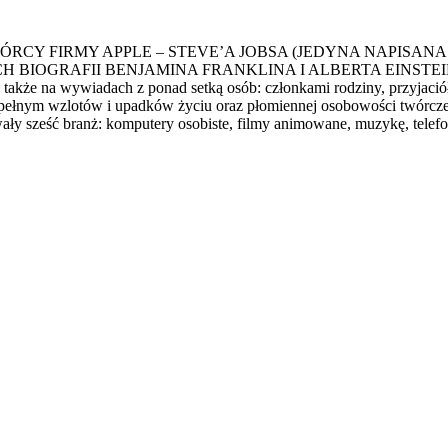
CY FIRMY APPLE – STEVE’A JOBSA (JEDYNA NAPISANA
RAFII BENJAMINA FRANKLINA I ALBERTA EINSTEINA. Opier
akże na wywiadach z ponad setką osób: członkami rodziny, przyjació
o pełnym wzlotów i upadków życiu oraz płomiennej osobowości twórcze
ły sześć branż: komputery osobiste, filmy animowane, muzykę, telefony