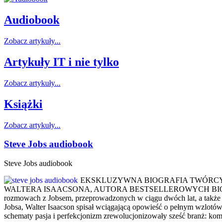
Audiobook
Zobacz artykuły...
Artykuły IT i nie tylko
Zobacz artykuły...
Książki
Zobacz artykuły...
Steve Jobs audiobook
Steve Jobs audiobook
EKSKLUZYWNA BIOGRAFIA TWÓRCY F
WALTERA ISAACSONA, AUTORA BESTSELLEROWYCH BIOGRAFII
rozmowach z Jobsem, przeprowadzonych w ciągu dwóch lat, a także n
Jobsa, Walter Isaacson spisał wciągającą opowieść o pełnym wzlotó
schematy pasja i perfekcjonizm zrewolucjonizowały sześć branż: komp