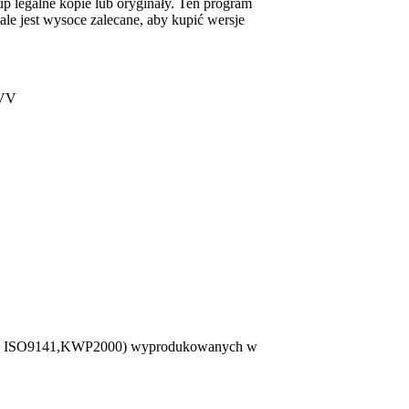
up legalne kopie lub oryginały. Ten program
e jest wysoce zalecane, aby kupić wersje
 VV
tokół ISO9141,KWP2000) wyprodukowanych w