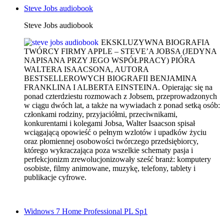
Steve Jobs audiobook
Steve Jobs audiobook
EKSKLUZYWNA BIOGRAFIA
TWÓRCY FIRMY APPLE – STEVE’A JOBSA (JEDYNA
NAPISANA PRZY JEGO WSPÓŁPRACY) PIÓRA
WALTERA ISAACSONA, AUTORA
BESTSELLEROWYCH BIOGRAFII BENJAMINA
FRANKLINA I ALBERTA EINSTEINA. Opierając się na
ponad czterdziestu rozmowach z Jobsem, przeprowadzonych
w ciągu dwóch lat, a także na wywiadach z ponad setką osób:
członkami rodziny, przyjaciółmi, przeciwnikami,
konkurentami i kolegami Jobsa, Walter Isaacson spisał
wciągającą opowieść o pełnym wzlotów i upadków życiu
oraz płomiennej osobowości twórczego przedsiębiorcy,
którego wykraczająca poza wszelkie schematy pasja i
perfekcjonizm zrewolucjonizowały sześć branż: komputery
osobiste, filmy animowane, muzykę, telefony, tablety i
publikacje cyfrowe.
Widnows 7 Home Professional PL Sp1