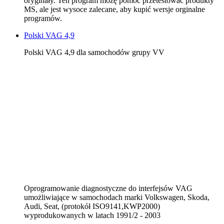
oryginały. Ten program możę pomóc przetestować produkty
MS, ale jest wysoce zalecane, aby kupić wersje orginalne
programów.
Polski VAG 4,9
Polski VAG 4,9 dla samochodów grupy VV
Oprogramowanie diagnostyczne do interfejsów VAG
umożliwiające w samochodach marki Volkswagen, Skoda,
Audi, Seat, (protokół ISO9141,KWP2000)
wyprodukowanych w latach 1991/2 - 2003