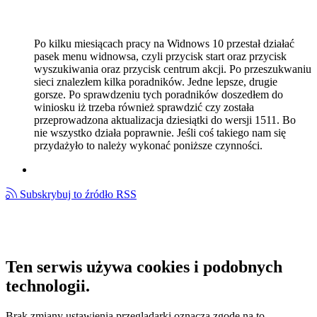
Po kilku miesiącach pracy na Widnows 10 przestał działać
pasek menu widnowsa, czyli przycisk start oraz przycisk
wyszukiwania oraz przycisk centrum akcji. Po przeszukwaniu
sieci znalezłem kilka poradników. Jedne lepsze, drugie
gorsze. Po sprawdzeniu tych poradników doszedłem do
winiosku iż trzeba również sprawdzić czy została
przeprowadzona aktualizacja dziesiątki do wersji 1511. Bo
nie wszystko działa poprawnie. Jeśli coś takiego nam się
przydażyło to należy wykonać poniższe czynności.
Subskrybuj to źródło RSS
Ten serwis używa cookies i podobnych
technologii.
Brak zmiany ustawienia przeglądarki oznacza zgodę na to