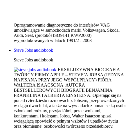
Oprogramowanie diagnostyczne do interfejsów VAG
umożliwiające w samochodach marki Volkswagen, Skoda,
Audi, Seat, (protokół ISO9141,KWP2000)
wyprodukowanych w latach 1991/2 - 2003
Steve Jobs audiobook
Steve Jobs audiobook
EKSKLUZYWNA BIOGRAFIA
TWÓRCY FIRMY APPLE – STEVE’A JOBSA (JEDYNA
NAPISANA PRZY JEGO WSPÓŁPRACY) PIÓRA
WALTERA ISAACSONA, AUTORA
BESTSELLEROWYCH BIOGRAFII BENJAMINA
FRANKLINA I ALBERTA EINSTEINA. Opierając się na
ponad czterdziestu rozmowach z Jobsem, przeprowadzonych
w ciągu dwóch lat, a także na wywiadach z ponad setką osób:
członkami rodziny, przyjaciółmi, przeciwnikami,
konkurentami i kolegami Jobsa, Walter Isaacson spisał
wciągającą opowieść o pełnym wzlotów i upadków życiu
oraz płomiennej osobowości twórczego przedsiębiorcy,