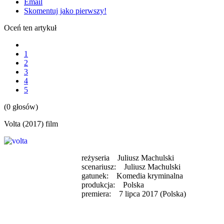
Email
Skomentuj jako pierwszy!
Oceń ten artykuł
1
2
3
4
5
(0 głosów)
Volta (2017) film
reżyseria Juliusz Machulski
scenariusz: Juliusz Machulski
gatunek: Komedia kryminalna
produkcja: Polska
premiera: 7 lipca 2017 (Polska)