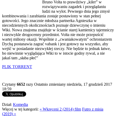
Bruno Volta to prawdziwy „kiler” w
rozwiązywaniu zagadek i przeglądaniu
ludzi na wylot. Pewnego dnia jego zmysł
kombinowania i zarabiania zostaje postawiony w stan pełnej
gotowości. Jego znacznie młodsza partnerka Agnieszka w
niecodziennych okolicznościach poznaje dziewczynę o imieniu
Wiki. Nowa znajoma znajduje w ścianie starej kamienicy tajemniczy
i niezwykle drogocenny przedmiot. Volta nie może przepuścić
wartej miliony okazji. Wspólnie z „cwaniakowatym” ochroniarzem
Dychą postanawia zagrać vabank i jest gotowy na wszystko, aby
wejść w posiadanie niezwykłej rzeczy. Nie będzie to jednak łatwe,
bo niewinnie wyglądająca Wiki to w istocie godny rywal, a nie
jakaś tam „słaba płeć”
PLIK TORRENT
Czytany
6652
razy
Ostatnio zmieniany niedziela, 17 grudzień 2017
18:59
Dział:
Komedia
Więcej w tej kategorii:
« Wkręceni 2 (2014) film
Futro z misia
(2019) »