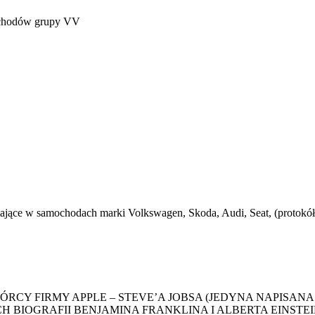
ochodów grupy VV
iające w samochodach marki Volkswagen, Skoda, Audi, Seat, (pro
CY FIRMY APPLE – STEVE’A JOBSA (JEDYNA NAPISANA
RAFII BENJAMINA FRANKLINA I ALBERTA EINSTEINA. Opier