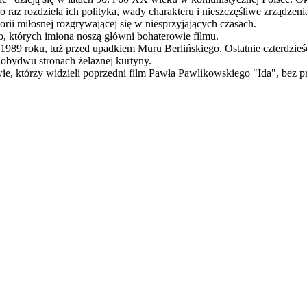
az po raz rozdziela ich polityka, wady charakteru i nieszczęśliwe zrządz
storii miłosnej rozgrywającej się w niesprzyjających czasach.
 których imiona noszą główni bohaterowie filmu.
89 roku, tuż przed upadkiem Muru Berlińskiego. Ostatnie czterdzieści
 obydwu stronach żelaznej kurtyny.
ie, którzy widzieli poprzedni film Pawła Pawlikowskiego "Ida", bez p