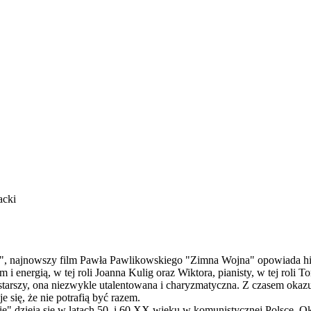
acki
", najnowszy film Pawła Pawlikowskiego "Zimna Wojna" opowiada hist
i energią, w tej roli Joanna Kulig oraz Wiktora, pianisty, w tej roli 
tarszy, ona niezwykle utalentowana i charyzmatyczna. Z czasem okazuje 
e się, że nie potrafią być razem.
" dzieją się w latach 50. i 60 XX wieku w komunistycznej Polsce. Ok