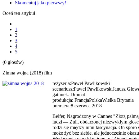
Skomentuj jako pierwszy!
Oceń ten artykuł
1
2
3
4
5
(0 głosów)
Zimna wojna (2018) film
reżyseria:Paweł Pawlikowski
scenariusz:Paweł PawlikowskiJanusz Głow
gatunek: Dramat
produkcja: FrancjaPolskaWielka Brytania
premiera:8 czerwca 2018
Belfer, Nagrodzony w Cannes "Złotą palmą
ludzi — Zuli, obdarzonej niezwykłym głosem 
rodzi się między nimi fascynacja. On sporo s
może żyć bez siebie, ale jednocześnie okazuj
Wydarzenia przedstawione w "Zimnej wojnie