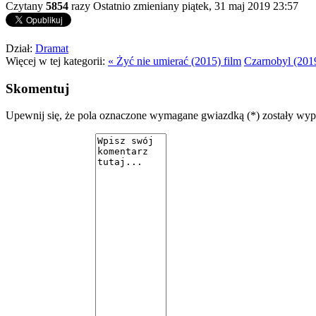
Czytany
5854
razy
Ostatnio zmieniany piątek, 31 maj 2019 23:57
Dział:
Dramat
Więcej w tej kategorii:
« Żyć nie umierać (2015) film
Czarnobyl (201
Skomentuj
Upewnij się, że pola oznaczone wymagane gwiazdką (*) zostały wy