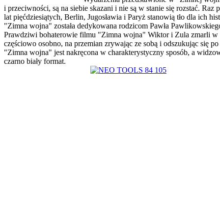
i przeciwności, są na siebie skazani i nie są w stanie się rozstać. R
lat pięćdziesiątych, Berlin, Jugosławia i Paryż stanowią tło dla ich hi
"Zimna wojna" została dedykowana rodzicom Pawła Pawlikowskiego,
Prawdziwi bohaterowie filmu "Zimna wojna" Wiktor i Zula zmarli w 19
częściowo osobno, na przemian zrywając ze sobą i odszukując się po
"Zimna wojna" jest nakręcona w charakterystyczny sposób, a widzow
czarno biały format.