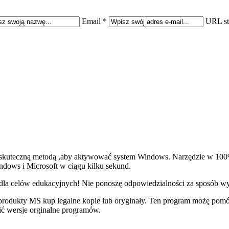
Email *
URL st
j skuteczną metodą ,aby aktywować system Windows. Narzędzie w 100
ndows i Microsoft w ciągu kilku sekund.
dla celów edukacyjnych! Nie ponoszę odpowiedzialności za sposób wyk
sz produkty MS kup legalne kopie lub oryginały. Ten program możę pomó
ić wersje orginalne programów.