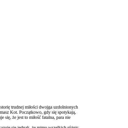
orię trudnej miłości dwojga uzdolnionych
Tomasz Kot. Początkowo, gdy się spotykają,
się, że jest to miłość fatalna, para nie
azuje się jednak, że mimo wszelkich różnic