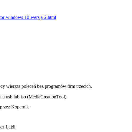
ator-windows-10-wersja-2.html
cy wiersza poleceń bez programów firm trzecich.
na usb lub iso (MediaCreationTool).
 przez Kopernik
ez Łajdi