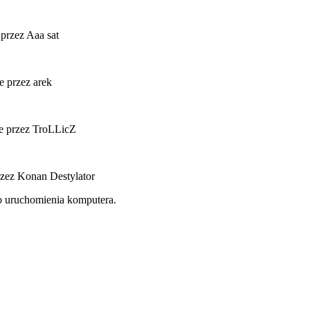
 przez Aaa sat
e przez arek
e przez TroLLicZ
rzez Konan Destylator
o uruchomienia komputera.