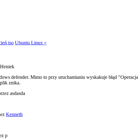
ień iso
Ubuntu Linux »
 Heniek
ows defender. Mimo to przy uruchamianiu wyskakuje błąd "Operacja n
plik znika.
przez asdasda
zez
Kenneth
ez p