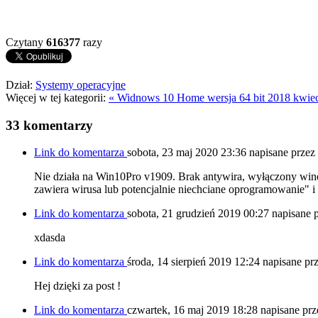
Czytany
616377
razy
Dział:
Systemy operacyjne
Więcej w tej kategorii:
« Widnows 10 Home wersja 64 bit 2018 kwiec
33
komentarzy
Link do komentarza
sobota, 23 maj 2020 23:36
napisane przez
Nie działa na Win10Pro v1909. Brak antywira, wyłączony wind
zawiera wirusa lub potencjalnie niechciane oprogramowanie" i 
Link do komentarza
sobota, 21 grudzień 2019 00:27
napisane 
xdasda
Link do komentarza
środa, 14 sierpień 2019 12:24
napisane pr
Hej dzięki za post !
Link do komentarza
czwartek, 16 maj 2019 18:28
napisane prz