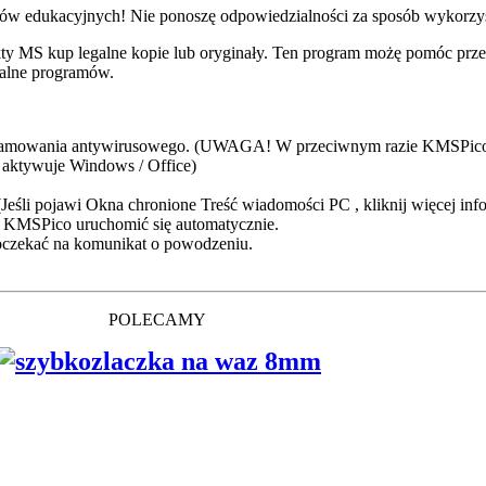
lów edukacyjnych! Nie ponoszę odpowiedzialności za sposób wykorzyst
dukty MS kup legalne kopie lub oryginały. Ten program możę pomóc prz
nalne programów.
amowania antywirusowego. (UWAGA! W przeciwnym razie KMSPico n
e aktywuje Windows / Office)
eśli pojawi Okna chronione Treść wiadomości PC , kliknij więcej inf
na KMSPico uruchomić się automatycznie.
oczekać na komunikat o powodzeniu.
POLECAMY