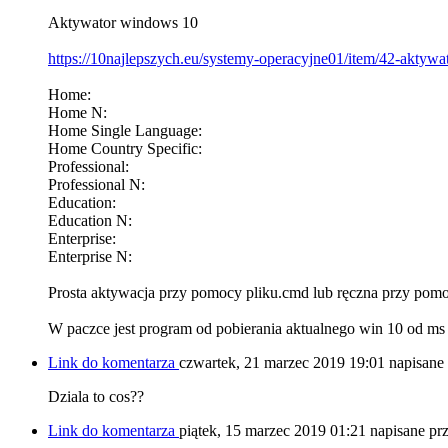
Aktywator windows 10
https://10najlepszych.eu/systemy-operacyjne01/item/42-aktyw
Home:
Home N:
Home Single Language:
Home Country Specific:
Professional:
Professional N:
Education:
Education N:
Enterprise:
Enterprise N:
Prosta aktywacja przy pomocy pliku.cmd lub ręczna przy pomo
W paczce jest program od pobierania aktualnego win 10 od ms 
Link do komentarza
czwartek, 21 marzec 2019 19:01
napisane
Dziala to cos??
Link do komentarza
piątek, 15 marzec 2019 01:21
napisane prz