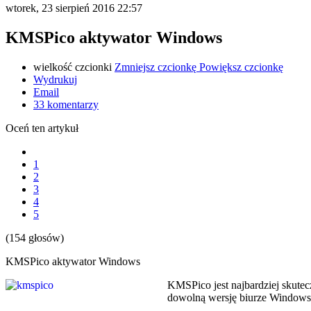
wtorek, 23 sierpień 2016 22:57
KMSPico aktywator Windows
wielkość czcionki
Zmniejsz czcionkę
Powiększ czcionkę
Wydrukuj
Email
33
komentarzy
Oceń ten artykuł
1
2
3
4
5
(154 głosów)
KMSPico aktywator Windows
KMSPico jest najbardziej skut
dowolną wersję biurze Windows 