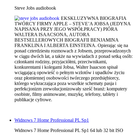
Steve Jobs audiobook
EKSKLUZYWNA BIOGRAFIA
TWÓRCY FIRMY APPLE – STEVE’A JOBSA (JEDYNA
NAPISANA PRZY JEGO WSPÓŁPRACY) PIÓRA
WALTERA ISAACSONA, AUTORA
BESTSELLEROWYCH BIOGRAFII BENJAMINA
FRANKLINA I ALBERTA EINSTEINA. Opierając się na
ponad czterdziestu rozmowach z Jobsem, przeprowadzonych
w ciągu dwóch lat, a także na wywiadach z ponad setką osób:
członkami rodziny, przyjaciółmi, przeciwnikami,
konkurentami i kolegami Jobsa, Walter Isaacson spisał
wciągającą opowieść o pełnym wzlotów i upadków życiu
oraz płomiennej osobowości twórczego przedsiębiorcy,
którego wykraczająca poza wszelkie schematy pasja i
perfekcjonizm zrewolucjonizowały sześć branż: komputery
osobiste, filmy animowane, muzykę, telefony, tablety i
publikacje cyfrowe.
Widnows 7 Home Professional PL Sp1
Widnows 7 Home Professional PL Sp1 64 lub 32 bit ISO