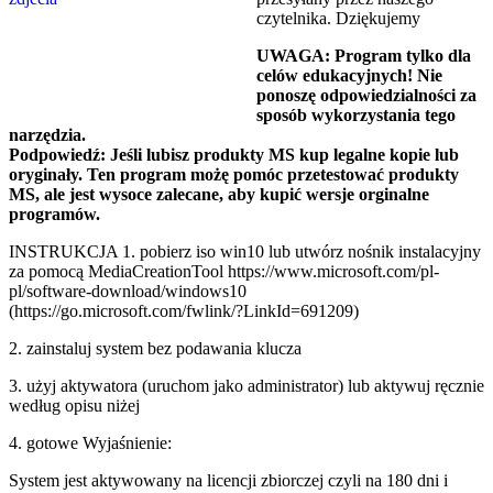
czytelnika. Dziękujemy
UWAGA: Program tylko dla
celów edukacyjnych! Nie
ponoszę odpowiedzialności za
sposób wykorzystania tego
narzędzia.
Podpowiedź: Jeśli lubisz produkty MS kup legalne kopie lub
oryginały. Ten program możę pomóc przetestować produkty
MS, ale jest wysoce zalecane, aby kupić wersje orginalne
programów.
INSTRUKCJA 1. pobierz iso win10 lub utwórz nośnik instalacyjny
za pomocą MediaCreationTool https://www.microsoft.com/pl-
pl/software-download/windows10
(https://go.microsoft.com/fwlink/?LinkId=691209)
2. zainstaluj system bez podawania klucza
3. użyj aktywatora (uruchom jako administrator) lub aktywuj ręcznie
według opisu niżej
4. gotowe Wyjaśnienie:
System jest aktywowany na licencji zbiorczej czyli na 180 dni i