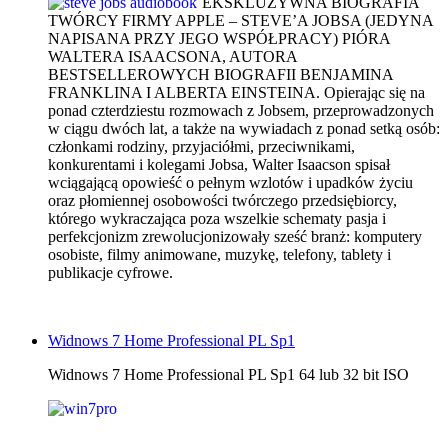
EKSKLUZYWNA BIOGRAFIA
TWÓRCY FIRMY APPLE – STEVE’A JOBSA (JEDYNA
NAPISANA PRZY JEGO WSPÓŁPRACY) PIÓRA
WALTERA ISAACSONA, AUTORA
BESTSELLEROWYCH BIOGRAFII BENJAMINA
FRANKLINA I ALBERTA EINSTEINA. Opierając się na
ponad czterdziestu rozmowach z Jobsem, przeprowadzonych
w ciągu dwóch lat, a także na wywiadach z ponad setką osób:
członkami rodziny, przyjaciółmi, przeciwnikami,
konkurentami i kolegami Jobsa, Walter Isaacson spisał
wciągającą opowieść o pełnym wzlotów i upadków życiu
oraz płomiennej osobowości twórczego przedsiębiorcy,
którego wykraczająca poza wszelkie schematy pasja i
perfekcjonizm zrewolucjonizowały sześć branż: komputery
osobiste, filmy animowane, muzykę, telefony, tablety i
publikacje cyfrowe.
Widnows 7 Home Professional PL Sp1
Widnows 7 Home Professional PL Sp1 64 lub 32 bit ISO