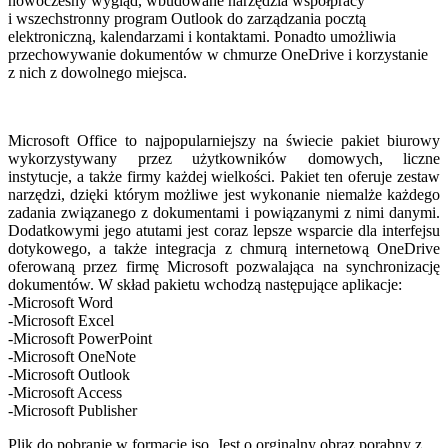
nowoczesny wygląd, wbudowane narzędzia współpracy
i wszechstronny program Outlook do zarządzania pocztą
elektroniczną, kalendarzami i kontaktami. Ponadto umożliwia
przechowywanie dokumentów w chmurze OneDrive i korzystanie
z nich z dowolnego miejsca.
Microsoft Office to najpopularniejszy na świecie pakiet biurowy
wykorzystywany przez użytkowników domowych, liczne
instytucje, a także firmy każdej wielkości. Pakiet ten oferuje zestaw
narzędzi, dzięki którym możliwe jest wykonanie niemalże każdego
zadania związanego z dokumentami i powiązanymi z nimi danymi.
Dodatkowymi jego atutami jest coraz lepsze wsparcie dla interfejsu
dotykowego, a także integracja z chmurą internetową OneDrive
oferowaną przez firmę Microsoft pozwalająca na synchronizację
dokumentów. W skład pakietu wchodzą następujące aplikacje:
-Microsoft Word
-Microsoft Excel
-Microsoft PowerPoint
-Microsoft OneNote
-Microsoft Outlook
-Microsoft Access
-Microsoft Publisher
Plik do pobranie w formacie iso. Jest o orginalny obraz porabny z