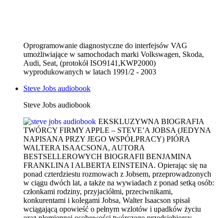
Oprogramowanie diagnostyczne do interfejsów VAG
umożliwiające w samochodach marki Volkswagen, Skoda,
Audi, Seat, (protokół ISO9141,KWP2000)
wyprodukowanych w latach 1991/2 - 2003
Steve Jobs audiobook
Steve Jobs audiobook
EKSKLUZYWNA BIOGRAFIA
TWÓRCY FIRMY APPLE – STEVE’A JOBSA (JEDYNA
NAPISANA PRZY JEGO WSPÓŁPRACY) PIÓRA
WALTERA ISAACSONA, AUTORA
BESTSELLEROWYCH BIOGRAFII BENJAMINA
FRANKLINA I ALBERTA EINSTEINA. Opierając się na
ponad czterdziestu rozmowach z Jobsem, przeprowadzonych
w ciągu dwóch lat, a także na wywiadach z ponad setką osób:
członkami rodziny, przyjaciółmi, przeciwnikami,
konkurentami i kolegami Jobsa, Walter Isaacson spisał
wciągającą opowieść o pełnym wzlotów i upadków życiu
oraz płomiennej osobowości twórczego przedsiębiorcy,