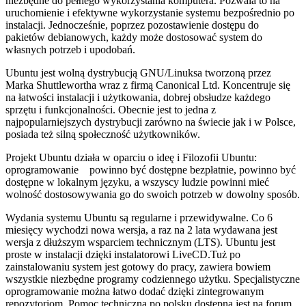
niezbędne do pełnego wykorzystania komputera. Pozwala to na
uruchomienie i efektywne wykorzystanie systemu bezpośrednio po
instalacji. Jednocześnie, poprzez pozostawienie dostępu do
pakietów debianowych, każdy może dostosować system do
własnych potrzeb i upodobań.
Ubuntu jest wolną dystrybucją GNU/Linuksa tworzoną przez
Marka Shuttlewortha wraz z firmą Canonical Ltd. Koncentruje się
na łatwości instalacji i użytkowania, dobrej obsłudze każdego
sprzętu i funkcjonalności. Obecnie jest to jedna z
najpopularniejszych dystrybucji zarówno na świecie jak i w Polsce,
posiada też silną społeczność użytkowników.
Projekt Ubuntu działa w oparciu o ideę i Filozofii Ubuntu:
oprogramowanie powinno być dostępne bezpłatnie, powinno być
dostępne w lokalnym języku, a wszyscy ludzie powinni mieć
wolność dostosowywania go do swoich potrzeb w dowolny sposób.
Wydania systemu Ubuntu są regularne i przewidywalne. Co 6
miesięcy wychodzi nowa wersja, a raz na 2 lata wydawana jest
wersja z dłuższym wsparciem technicznym (LTS). Ubuntu jest
proste w instalacji dzięki instalatorowi LiveCD.Tuż po
zainstalowaniu system jest gotowy do pracy, zawiera bowiem
wszystkie niezbędne programy codziennego użytku. Specjalistyczne
oprogramowanie można łatwo dodać dzięki zintegrowanym
repozytoriom. Pomoc techniczna po polsku dostępna jest na forum