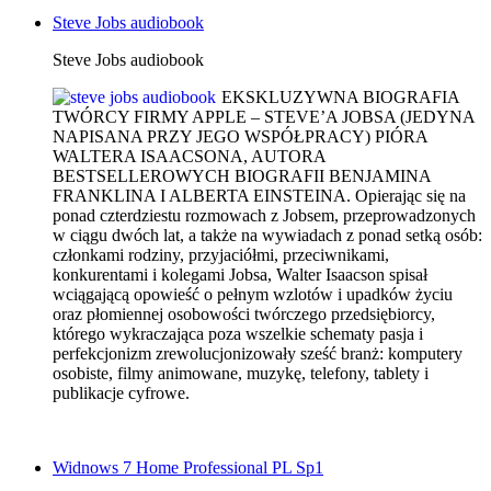
Steve Jobs audiobook
Steve Jobs audiobook
EKSKLUZYWNA BIOGRAFIA
TWÓRCY FIRMY APPLE – STEVE’A JOBSA (JEDYNA
NAPISANA PRZY JEGO WSPÓŁPRACY) PIÓRA
WALTERA ISAACSONA, AUTORA
BESTSELLEROWYCH BIOGRAFII BENJAMINA
FRANKLINA I ALBERTA EINSTEINA. Opierając się na
ponad czterdziestu rozmowach z Jobsem, przeprowadzonych
w ciągu dwóch lat, a także na wywiadach z ponad setką osób:
członkami rodziny, przyjaciółmi, przeciwnikami,
konkurentami i kolegami Jobsa, Walter Isaacson spisał
wciągającą opowieść o pełnym wzlotów i upadków życiu
oraz płomiennej osobowości twórczego przedsiębiorcy,
którego wykraczająca poza wszelkie schematy pasja i
perfekcjonizm zrewolucjonizowały sześć branż: komputery
osobiste, filmy animowane, muzykę, telefony, tablety i
publikacje cyfrowe.
Widnows 7 Home Professional PL Sp1