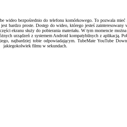
be wideo bezpośrednio do telefonu komórkowego. To pozwala mieć 
ji jest bardzo proste. Dostęp do wideo, którego jesteś zainteresowan
ej części ekranu służy do pobierania materiału. W tym momencie można
nych urządzeń z systemem Android kompatybilnych z aplikacją. Pobr
giego, najbardziej tobie odpowiadającym. TubeMate YouTube Down
ać jakiegokolwiek filmu w sekundach.