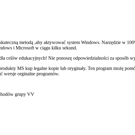
j skuteczną metodą ,aby aktywować system Windows. Narzędzie w 100
ndows i Microsoft w ciągu kilku sekund.
dla celów edukacyjnych! Nie ponoszę odpowiedzialności za sposób wyk
sz produkty MS kup legalne kopie lub oryginały. Ten program możę pomó
ić wersje orginalne programów.
ochodów grupy VV