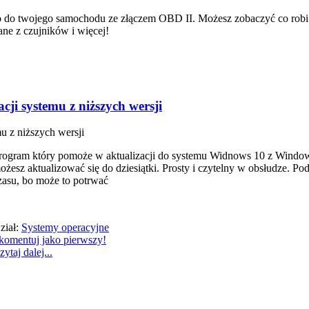
o do twojego samochodu ze złączem OBD II. Możesz zobaczyć co rob
ne z czujników i więcej!
ji systemu z niższych wersji
u z niższych wersji
rogram który pomoże w aktualizacji do systemu Widnows 10 z Windows 7
ożesz aktualizować się do dziesiątki. Prosty i czytelny w obsłudze. P
zasu, bo może to potrwać
ział:
Systemy operacyjne
komentuj jako pierwszy!
zytaj dalej...