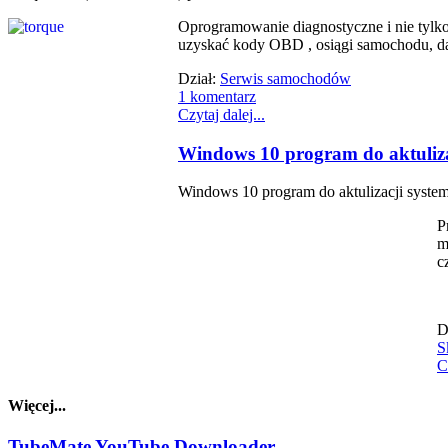
Oprogramowanie diagnostyczne i nie tylk
uzyskać kody OBD , osiągi samochodu, da
Dział:
Serwis samochodów
1 komentarz
Czytaj dalej...
Windows 10 program do aktulizac
Windows 10 program do aktulizacji system
P
m
c
D
S
C
Więcej...
TubeMate YouTube Downloader