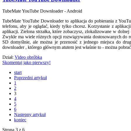
TubeMate YouTube Downloader - Android
TubeMate YouTube Downloader to aplikacja do pobierania z YouTu
telefonu, aby je oglądać, kiedy tylko chcesz. Korzystanie z aplikac
aplikacji. Zielona strzałka, które zobaczysz, zlokalizowane w doln
Zwykle ma wiele różnych opcji rozwiązywania dostosowanych do róż
SD domyślnie, ale można je przenosić z jednego miejsca do dru
downloader , którego głównym atutem jest właśnie to - można pobr
Dział:
Video obróbka
Skomentuj jako pierwszy!
start
Poprzedni artykuł
1
2
3
4
5
6
Następny artykuł
koniec
Strona 3 z 6