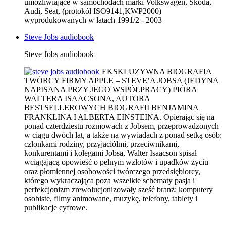
umożliwiające w samochodach marki Volkswagen, Skoda,
Audi, Seat, (protokół ISO9141,KWP2000)
wyprodukowanych w latach 1991/2 - 2003
Steve Jobs audiobook
Steve Jobs audiobook
EKSKLUZYWNA BIOGRAFIA
TWÓRCY FIRMY APPLE – STEVE’A JOBSA (JEDYNA
NAPISANA PRZY JEGO WSPÓŁPRACY) PIÓRA
WALTERA ISAACSONA, AUTORA
BESTSELLEROWYCH BIOGRAFII BENJAMINA
FRANKLINA I ALBERTA EINSTEINA. Opierając się na
ponad czterdziestu rozmowach z Jobsem, przeprowadzonych
w ciągu dwóch lat, a także na wywiadach z ponad setką osób:
członkami rodziny, przyjaciółmi, przeciwnikami,
konkurentami i kolegami Jobsa, Walter Isaacson spisał
wciągającą opowieść o pełnym wzlotów i upadków życiu
oraz płomiennej osobowości twórczego przedsiębiorcy,
którego wykraczająca poza wszelkie schematy pasja i
perfekcjonizm zrewolucjonizowały sześć branż: komputery
osobiste, filmy animowane, muzykę, telefony, tablety i
publikacje cyfrowe.