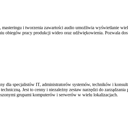
steringu i tworzenia zawartości audio umożliwia wyświetlanie wielu 
niu obiegów pracy produkcji wideo oraz udźwiękowienia. Pozwala dos
wany dla specjalistów IT, administratorów systemów, techników i konsu
echniczną. Jest to cenny i niezależny zestaw narzędzi do zarządzania 
oszonymi grupami komputerów i serwerów w wielu lokalizacjach.