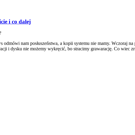
ie i co dalej
?
ws odmówi nam posłuszeństwa, a kopii systemu nie mamy. Wczoraj na pu
acji i dysku nie możemy wykręcić, bo stracimy grawarację. Co wiec zr