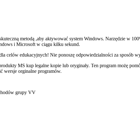
j skuteczną metodą ,aby aktywować system Windows. Narzędzie w 100
ndows i Microsoft w ciągu kilku sekund.
dla celów edukacyjnych! Nie ponoszę odpowiedzialności za sposób wyk
sz produkty MS kup legalne kopie lub oryginały. Ten program możę pomó
ić wersje orginalne programów.
ochodów grupy VV