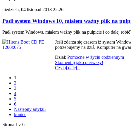
niedziela, 04 listopad 2018 22:26
Padł system Windows 10, miałem ważny plik na pulpic
Padł system Windows, miałem ważny plik na pulpicie i co dalej robić
Jeśli zdarza się czasem iż system Windo
potrzebujemy na dziś. Komputer na gwar
Dział:
Pomocne w życiu codziennym
Skomentuj jako pierwszy!
Czytaj dalej...
1
2
3
4
5
6
Następny artykuł
koniec
Strona 1 z 6