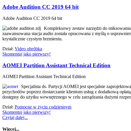
Adobe Audition CC 2019 64 bit
Adobe Audition CC 2019 64 bit
Kompleksowy zestaw narzędzi do miksowania, ma
zaawansowana stacja audio została opracowana z myślą o usprawnie
krystalicznie czystym brzmieniu.
Dział:
Video obróbka
Skomentuj jako pierwszy!
AOMEI Partition Assistant Technical Edition
AOMEI Partition Assistant Technical Edition
Specjalista ds. Partycji AOMEI jest specjalnie zaprojekto
przychodów poprzez dostarczanie klientom usług z dodatkową opłatą t
dostępny do użytku wewnętrznego w celu zarządzania dużymi rozpr
Dział:
Pomocne w życiu codziennym
Skomentuj jako pierwszy!
Czytaj dalej...
Więcej...