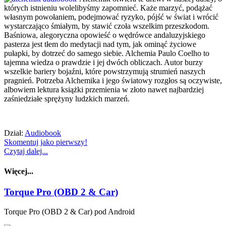
których istnieniu wolelibyśmy zapomnieć. Każe marzyć, podążać
własnym powołaniem, podejmować ryzyko, pójść w świat i wrócić
wystarczająco śmiałym, by stawić czoła wszelkim przeszkodom.
Baśniowa, alegoryczna opowieść o wędrówce andaluzyjskiego
pasterza jest tłem do medytacji nad tym, jak ominąć życiowe
pułapki, by dotrzeć do samego siebie. Alchemia Paulo Coelho to
tajemna wiedza o prawdzie i jej dwóch obliczach. Autor burzy
wszelkie bariery bojaźni, które powstrzymują strumień naszych
pragnień. Potrzeba Alchemika i jego światowy rozgłos są oczywiste,
albowiem lektura książki przemienia w złoto nawet najbardziej
zaśniedziałe sprężyny ludzkich marzeń.
Dział:
Audiobook
Skomentuj jako pierwszy!
Czytaj dalej...
Więcej...
Torque Pro (OBD 2 & Car)
Torque Pro (OBD 2 & Car) pod Android