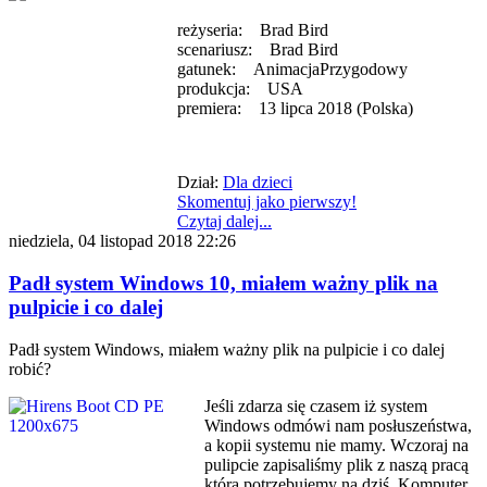
reżyseria: Brad Bird
scenariusz: Brad Bird
gatunek: AnimacjaPrzygodowy
produkcja: USA
premiera: 13 lipca 2018 (Polska)
Dział:
Dla dzieci
Skomentuj jako pierwszy!
Czytaj dalej...
niedziela, 04 listopad 2018 22:26
Padł system Windows 10, miałem ważny plik na
pulpicie i co dalej
Padł system Windows, miałem ważny plik na pulpicie i co dalej
robić?
Jeśli zdarza się czasem iż system
Windows odmówi nam posłuszeństwa,
a kopii systemu nie mamy. Wczoraj na
pulipcie zapisaliśmy plik z naszą pracą
którą potrzebujemy na dziś. Komputer