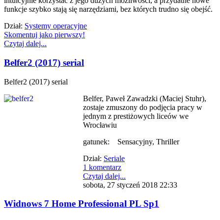
intuicyjnie korzystać z jego dużych możliwości, a przydatne nowe
funkcje szybko stają się narzędziami, bez których trudno się obejść.
Dział:
Systemy operacyjne
Skomentuj jako pierwszy!
Czytaj dalej...
Belfer2 (2017) serial
Belfer2 (2017) serial
Belfer, Paweł Zawadzki (Maciej Stuhr),
zostaje zmuszony do podjęcia pracy w
jednym z prestiżowych liceów we
Wrocławiu
gatunek: Sensacyjny, Thriller
Dział:
Seriale
1 komentarz
Czytaj dalej...
sobota, 27 styczeń 2018 22:33
Widnows 7 Home Professional PL Sp1