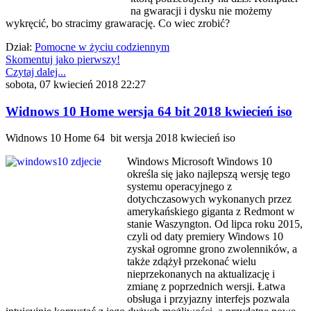
na gwaracji i dysku nie możemy
wykręcić, bo stracimy grawarację. Co wiec zrobić?
Dział:
Pomocne w życiu codziennym
Skomentuj jako pierwszy!
Czytaj dalej...
sobota, 07 kwiecień 2018 22:27
Widnows 10 Home wersja 64 bit 2018 kwiecień iso
Widnows 10 Home 64 bit wersja 2018 kwiecień iso
Windows Microsoft Windows 10
określa się jako najlepszą wersję tego
systemu operacyjnego z
dotychczasowych wykonanych przez
amerykańskiego giganta z Redmont w
stanie Waszyngton. Od lipca roku 2015,
czyli od daty premiery Windows 10
zyskał ogromne grono zwolenników, a
także zdążył przekonać wielu
nieprzekonanych na aktualizację i
zmianę z poprzednich wersji. Łatwa
obsługa i przyjazny interfejs pozwala