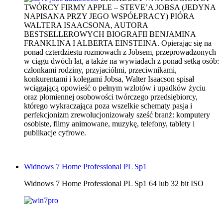
TWÓRCY FIRMY APPLE – STEVE’A JOBSA (JEDYNA
NAPISANA PRZY JEGO WSPÓŁPRACY) PIÓRA
WALTERA ISAACSONA, AUTORA
BESTSELLEROWYCH BIOGRAFII BENJAMINA
FRANKLINA I ALBERTA EINSTEINA. Opierając się na
ponad czterdziestu rozmowach z Jobsem, przeprowadzonych
w ciągu dwóch lat, a także na wywiadach z ponad setką osób:
członkami rodziny, przyjaciółmi, przeciwnikami,
konkurentami i kolegami Jobsa, Walter Isaacson spisał
wciągającą opowieść o pełnym wzlotów i upadków życiu
oraz płomiennej osobowości twórczego przedsiębiorcy,
którego wykraczająca poza wszelkie schematy pasja i
perfekcjonizm zrewolucjonizowały sześć branż: komputery
osobiste, filmy animowane, muzykę, telefony, tablety i
publikacje cyfrowe.
Widnows 7 Home Professional PL Sp1
Widnows 7 Home Professional PL Sp1 64 lub 32 bit ISO