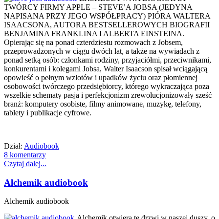
TWÓRCY FIRMY APPLE – STEVE’A JOBSA (JEDYNA
NAPISANA PRZY JEGO WSPÓŁPRACY) PIÓRA WALTERA
ISAACSONA, AUTORA BESTSELLEROWYCH BIOGRAFII
BENJAMINA FRANKLINA I ALBERTA EINSTEINA.
Opierając się na ponad czterdziestu rozmowach z Jobsem,
przeprowadzonych w ciągu dwóch lat, a także na wywiadach z
ponad setką osób: członkami rodziny, przyjaciółmi, przeciwnikami,
konkurentami i kolegami Jobsa, Walter Isaacson spisał wciągającą
opowieść o pełnym wzlotów i upadków życiu oraz płomiennej
osobowości twórczego przedsiębiorcy, którego wykraczająca poza
wszelkie schematy pasja i perfekcjonizm zrewolucjonizowały sześć
branż: komputery osobiste, filmy animowane, muzykę, telefony,
tablety i publikacje cyfrowe.
Dział:
Audiobook
8 komentarzy
Czytaj dalej...
Alchemik audiobook
Alchemik audiobook
Alchemik otwiera te drzwi w naszej duszy, o